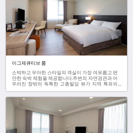
TOTO비데- 미니 바- 캡슐 커피- 무료 인터넷 서비
스 정가 NT$12,000+10%
이그제큐티브 룸
소박하고 우아한 스타일의 객실이 가장 여유롭고 편
안한 숙박 체험을 제공합니다.주변의 자연경관과 어
우러진 창밖의 독특한 고층빌딩 뷰가 지역 특유의
순박함과 편안함을 선사합니다.객실 내의 욕조 역시
분주한 하루 일정을 마친 후 긴장을 풀고 몸과 마음
을 릴렉스하며 복잡한 걱정거리를 잊을 수 있도록
설계되었습니다. - 30m²- 퀸사이즈 침대 1개（160 x
200 cm）- 43인치 TV- 건식 욕실- 욕조- TOTO비데-
미니 바- 캡슐 커피- 무료 인터넷 서비스 정가
NT$14,000+10%