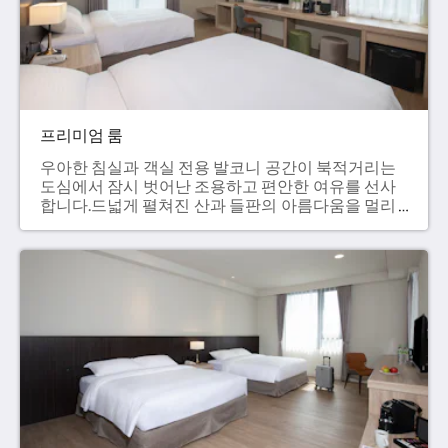
프리미엄 룸
우아한 침실과 객실 전용 발코니 공간이 북적거리는
도심에서 잠시 벗어난 조용하고 편안한 여유를 선사
합니다.드넓게 펼쳐진 산과 들판의 아름다움을 멀리
감상할 수 있는 이곳이 바로 가장 편안하고 쾌적한
여가 공간일 것입니다. - 38m²- 퀸사이즈 침대 2개
（160 x 200 cm）- 43인치 TV- 건식 욕실- TOTO비
데- 미니 바- 캡슐 커피- 발코니- 무료 인터넷 서비
스 정가 NT$18,000+10%