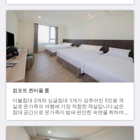
행복하고 여유로운 시간을 즐길 수 있습니다. -
30m²- 퀸사이즈 침대 2개（160 x 200 cm）- 43인치
TV- 건식 욕실- TOTO비데- 미니 바- 캡슐 커피- 무료
인터넷 서비스 정가 NT$10,000+10%
컴포트 퀸터플 룸
더블침대 2개와 싱글침대 1개가 갖추어진 5인용 객
실로 온가족의 여행에 가장 적합한 객실입니다.넓은
침대 공간으로 온가족이 밤새 편안한 숙면을 취하며
달콤한 꿈나라를 여행할 수 있고, 가족과 함께 평생
잊지 못할 아름다운 추억을 만들 수 있습니다. -
30m²- 퀸사이즈 침대 2개（160 x 200 cm）+ 싱글침
대 1개（90 x 200 cm）- 43인치 TV- 건식 욕실-