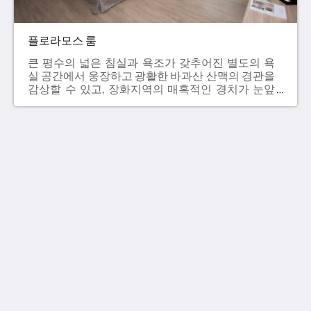
플로라모스 룸
큰 평수의 넓은 침실과 욕조가 갖추어진 별도의 욕
실 공간에서 웅장하고 광활한 바과산 산맥의 경관을
감상할 수 있고, 장화지역의 매혹적인 경치가 눈앞
에 펼쳐집니다.발코니의 꽃들이 어우러져 마치 플로
라모스라는 정원에 있는 듯한 느낌을 주는 창밖의
자연 풍경이 색다른 고급스런 숙박 체험을 선사합니
다. - 46.5m²- 퀸사이즈 침대 2개（160 x 200 cm）-
43인치 TV- 건식 욕실- 욕조- TOTO비데- 미니 바- 캡
슐 커피- 발코니- 무료 인터넷 서비스 정가
FLORAMOS HOTEL
NT$20,000+10%
No. 100, Sec. 2, Zhanqu Rd., Tianzhong Township,
Changhua County 520013
Taiwan
+886-4-876-3366
service@floramos.com.tw
소셜 미디어