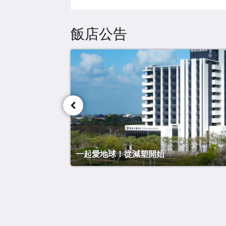
飯店公告
一起愛地球！從減塑開始
馥御花園酒店 彰化高鐵田中館
No. 100, Sec. 2, Zhanqu Rd., Tianzhon