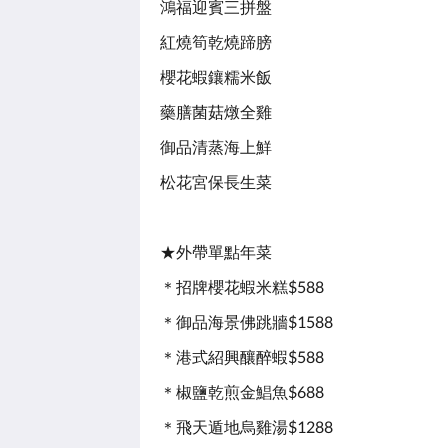
鴻福迎賓三拼盤
紅燒筍乾燒蹄膀
櫻花蝦鑲糯米飯
藥膳菌菇燉全雞
御品清蒸海上鮮
松花宮保長生菜
★外帶單點年菜
＊招牌櫻花蝦米糕$588
＊御品海景佛跳牆$1588
＊港式紹興釀醉蝦$588
＊椒鹽乾煎金鯧魚$688
＊飛天遁地烏雞湯$1288