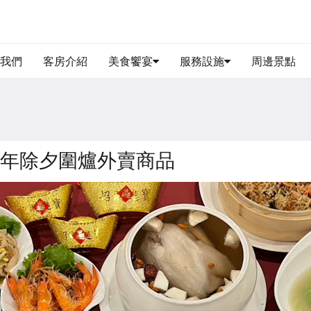
我們
客房介紹
美食饗宴
服務設施
周邊景點
6年除夕圍爐外賣商品