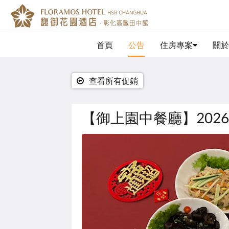
首頁
公告
住房專案
關於
查看所有促銷
【御上園中餐廳】202