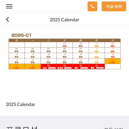
지금 예약
Toggle
navigation
2025 Calendar
다
음
은
회
전
식
입
니
다.
이
미
지
를
탐
2025 Calendar
색
하
려
면