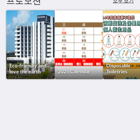
프로모션
모두 보기
왼
쪽
또
는
오
른
쪽
으
로
넘
기
Eco-friendly and
Disposable
거
love the earth
2025 Calendar
Toiletries
나,
다
음
및
이
FLORAMOS HOTEL
전
버
No. 100, Sec. 2, Zhanqu Rd., Tianzhong Township,
튼
Changhua County 520013
을
누
Taiwan
르
+886-4-876-3366
세