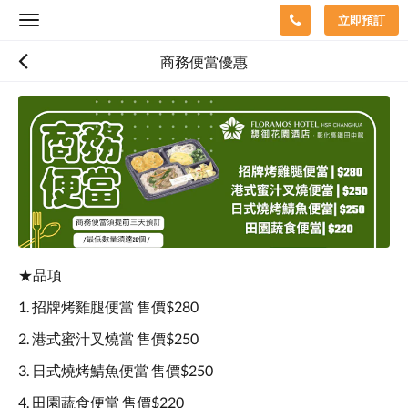
立即預訂
Toggle
navigation
商務便當優惠
★品項
1. 招牌烤雞腿便當 售價$280
2. 港式蜜汁叉燒當 售價$250
3. 日式燒烤鯖魚便當 售價$250
4. 田園蔬食便當 售價$220