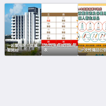
一起愛地球！從減
2025 平旺假日區分
塑開始
表
一次性備品公
馥御花園酒店 彰化高鐵田中館
No. 100, Sec. 2, Zhanqu Rd., Tianzhong Township,
Changhua County 520013
Taiwan
+886-4-876-3366